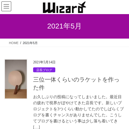
コ
ナ
ン
ビ
テ
ゲ
ン
ー
2021年5月
ツ
シ
へ
ョ
ス
ン
HOME
2021年5月
キ
に
ッ
移
プ
動
2021年5月14日
店長ブログ
三位一体くらいのラケットを作っ
た件
お久しぶりの投稿になってしまいました。最近目
の疲れで視界がぼやけてきた店長です。新しいプ
ロジェクトを3つくらい動かしてたのでしばらくブ
ログを書くチャンスがありませんでした。こうし
てブログを書けるという事は少し落ち着いてき
[…]