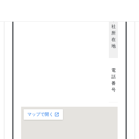
金
556-0011
本
大阪府大
社
浪速区難
所
6-3 T4 Bu
在
Osaka 201
地
⇒地図
示する
050-7112-
電
070-8530-
話
8540(SM
番
のお問い
号
せはこち
で)