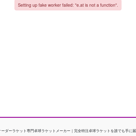
式会社｜オーダーラケット専門卓球ラケットメーカー｜完全特注卓球ラケットを誰でも手に届く距離感に 