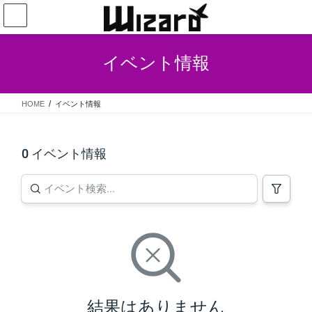
コ
ナ
ン
ビ
テ
ゲ
ン
ー
イベント情報
ツ
シ
へ
ョ
ス
ン
HOME
イベント情報
キ
に
ッ
移
プ
動
0 イベント情報
結果はありません