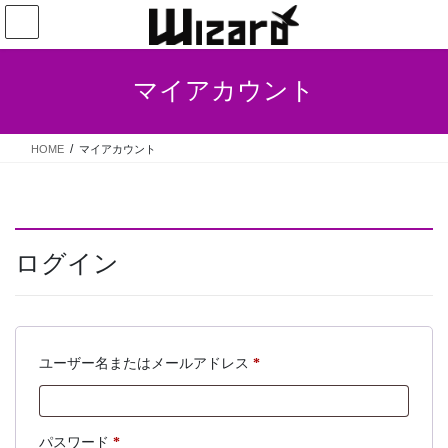
コ
ナ
ン
ビ
テ
ゲ
ン
ー
マイアカウント
ツ
シ
へ
ョ
ス
ン
HOME
マイアカウント
キ
に
ッ
移
プ
動
ログイン
必
ユーザー名またはメールアドレス
*
須
必
パスワード
*